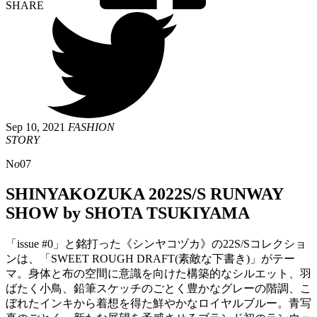
SHARE
Sep 10, 2021
FASHION
STORY
N
o
07
SHINYAKOZUKA 2022S/S RUNWAY
SHOW by SHOTA TSUKIYAMA
「issue #0」と銘打った《シンヤコヅカ》の22S/Sコレクショ
ンは、「SWEET ROUGH DRAFT(素敵な下書き)」がテー
マ。身体と布の空間に意識を向けた構築的なシルエット、羽
ばたく小鳥、鉛筆スケッチのごとく豊かなグレーの階調、こ
ぼれたインキから着想を得た鮮やかなロイヤルブルー。青写