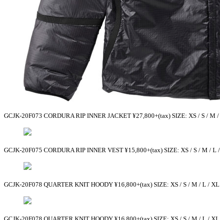
GCJK-20F073 CORDURA RIP INNER JACKET ¥27,800+(tax) SIZE: XS / S / M /
GCJK-20F075 CORDURA RIP INNER VEST ¥15,800+(tax) SIZE: XS / S / M / L
GCJK-20F078 QUARTER KNIT HOODY ¥16,800+(tax) SIZE: XS / S / M / L / X
GCJK-20F078 QUARTER KNIT HOODY ¥16,800+(tax) SIZE: XS / S / M / L / X