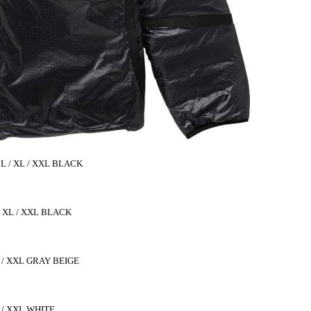
 L / XL / XXL BLACK
 / XL / XXL BLACK
L / XXL GRAY BEIGE
L / XXL WHITE